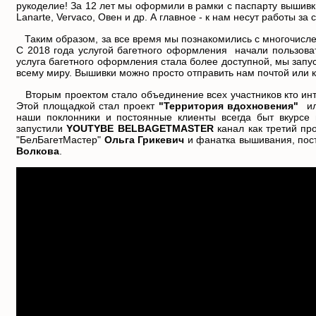
рукоделие! За 12 лет мы оформили
в рамки с паспарту
вышивки
Lanarte, Vervaco, Овен и др. А главное - к нам несут работы з
Таким образом, за все время мы познакомились с многочисле
С 2018 года услугой багетного оформления начали пользоват
услуга багетного оформления стала более доступной, мы запу
всему миру. Вышивки можно просто отправить нам почтой или 
Вторым проектом стало объединение всех участников кто ин
Этой площадкой стал проект
"Территория вдохновения"
и
наши поклонники и постоянные клиенты всегда быт вкурсе 
запустили
YOUTYBE BELBAGETMASTER
канал как третий про
"БелБагетМастер"
Ольга Грикевич
и фанатка вышивания, пост
Волкова
.