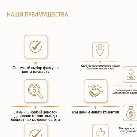
НАШИ ПРЕИМУЩЕСТВА
Удобное расположение наших
Огромный выбор фактур и
багетных мастерских
цвета паспарту
Дизайнеры и ма
многолетним опыт
Самый широкий ценовой
Мы ценим наших клиентов
диапазон от элитных до
бюджетных моделей багета
Выгодные усл
сотрудничес