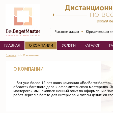
Перейти к основному содержанию
БелБагетМастер
Частным лицам
Юридическим л
ГЛАВНАЯ
О КОМПАНИИ
УСЛУГИ
КАТАЛОГ
Г
Главная
О компании
О КОМПАНИИ
Вот уже более 12 лет наша компания «БелБагетМастер» у
областях багетного дела и оформительского мастерства. З
мастерской мы накопили ценный опыт по оформлению жив
работ, зеркал в багете для интерьера и готовы делиться с