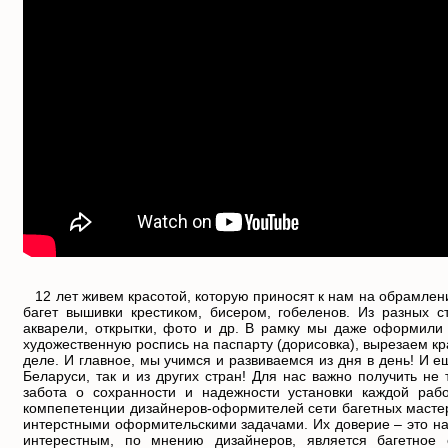
12 лет живем красотой, которую приносят к нам на обрамле
багет вышивки крестиком, бисером, гобеленов. Из разных с
акварели, открытки, фото и др. В рамку мы даже оформили 
художественную роспись на паспарту (дорисовка), вырезаем к
деле. И главное, мы учимся и развиваемся из дня в день!
И е
Беларуси, так и из других стран!
Для нас важно получить не 
забота о сохранности и надежности установки каждой ра
компепетенции дизайнеров-оформителей сети багетных мастер
интерстными оформительскими задачами. Их доверие – это н
интерестным, по мнению дизайнеров, является багетное