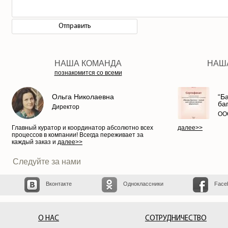
Second
name
НАША КОМАНДА
НАШ
познакомится со всеми
Ольга Николаевна
“Б
ба
Директор
ООО
Главный куратор и координатор абсолютно всех
далее>>
процессов в компании! Всегда переживает за
каждый заказ и
далее>>
Следуйте за нами
Вконтакте
Одноклассники
Face
О НАС
СОТРУДНИЧЕСТВО