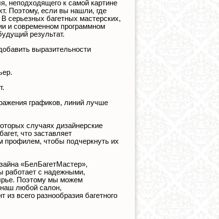
я, неподходящего к самой картине
. Поэтому, если вы нашли, где
. В серьезных багетных мастерских,
ии и современном программном
будущий результат.
 добавить выразительности
ьер.
т.
бражения графиков, линий лучше
которых случаях дизайнерские
агет, что заставляет
м профилем, чтобы подчеркнуть их
изайна «БелБагетМастер»,
ы работает с надежными,
ырье. Поэтому мы можем
 наш любой салон,
 из всего разнообразия багетного