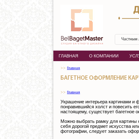
Перейти к основному содержанию
БелБагетМастер
Частным
ГЛАВНАЯ
О КОМПАНИИ
УСЛ
Главная
БАГЕТНОЕ ОФОРМЛЕНИЕ КА
Главная
Украшение интерьера картинами и 
понравившийся холст и повесить его
настоящему, существует багетное о
Можно выбрать рамку для картины с
себя дорогой предмет искусства ил
фотографии, следует заказать офор