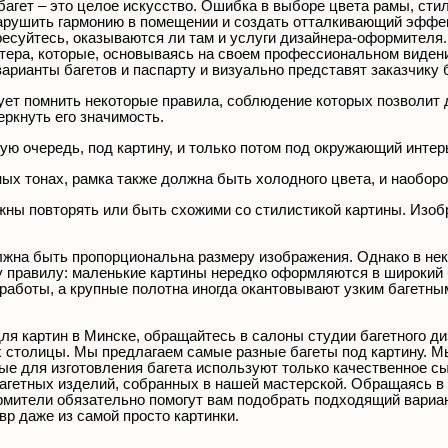
агет – это целое искусство. Ошибка в выборе цвета рамы, стил
рушить гармонию в помещении и создать отталкивающий эффект
ересуйтесь, оказываются ли там и услуги дизайнера-оформителя
стера, которые, основываясь на своем профессиональном виден
арианты багетов и паспарту и визуально представят заказчику 
ует помнить некоторые правила, соблюдение которых позволит
ркнуть его значимость.
ую очередь, под картину, и только потом под окружающий интер
ых тонах, рамка также должна быть холодного цвета, и наоборо
олжны повторять или быть схожими со стилистикой картины. Изо
лжна быть пропорциональна размеру изображения. Однако в не
 правилу: маленькие картины нередко оформляются в широкий б
работы, а крупные полотна иногда окантовывают узким багетны
для картин в Минске, обращайтесь в салоны студии багетного д
х столицы. Мы предлагаем самые разные багеты под картину. М
ые для изготовления багета используют только качественное с
багетных изделий, собранных в нашей мастерской. Обращаясь в
ители обязательно помогут вам подобрать подходящий вариант
р даже из самой просто картинки.