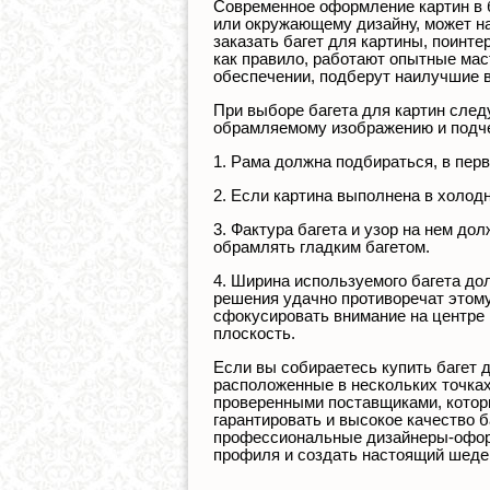
Современное оформление картин в б
или окружающему дизайну, может на
заказать багет для картины, поинт
как правило, работают опытные ма
обеспечении, подберут наилучшие в
При выборе багета для картин след
обрамляемому изображению и подче
1. Рама должна подбираться, в перв
2. Если картина выполнена в холодн
3. Фактура багета и узор на нем д
обрамлять гладким багетом.
4. Ширина используемого багета до
решения удачно противоречат этому
сфокусировать внимание на центре 
плоскость.
Если вы собираетесь купить багет 
расположенные в нескольких точка
проверенными поставщиками, котор
гарантировать и высокое качество 
профессиональные дизайнеры-оформ
профиля и создать настоящий шедев