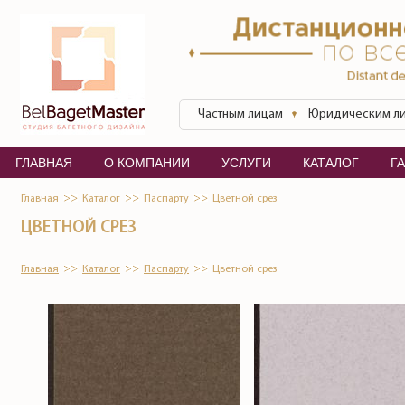
Перейти к основному содержанию
БелБагетМастер
Частным лицам
Юридическим л
ГЛАВНАЯ
О КОМПАНИИ
УСЛУГИ
КАТАЛОГ
Г
Главная
Каталог
Паспарту
Цветной срез
ЦВЕТНОЙ СРЕЗ
Главная
Каталог
Паспарту
Цветной срез