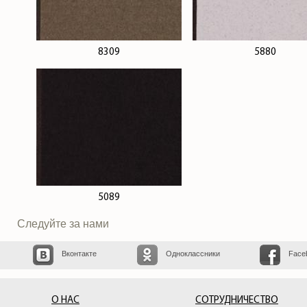
8309
5880
5089
Следуйте за нами
Вконтакте
Одноклассники
Face
О НАС
СОТРУДНИЧЕСТВО