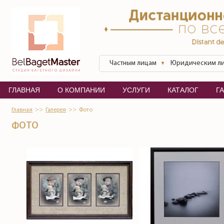
Перейти к основному содержанию
БелБагетМастер
Частным лицам
Юридическим л
ГЛАВНАЯ
О КОМПАНИИ
УСЛУГИ
КАТАЛОГ
Г
Главная
Галерея
Фото
ФОТО