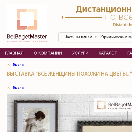
Перейти к основному содержанию
БелБагетМастер
Частным лицам
Юридическим л
ГЛАВНАЯ
О КОМПАНИИ
УСЛУГИ
КАТАЛОГ
Г
Главная
ВЫСТАВКА "ВСЕ ЖЕНЩИНЫ ПОХОЖИ НА ЦВЕТЫ..."
Главная