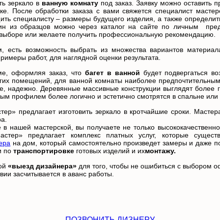
ь зеркало в
ванную комнату
под заказ. Заявку можно оставить 
ке. После обработки заказа с вами свяжется специалист мастер
ть специалисту – размеры будущего изделия, а также определить
ин из образцов можно через каталог на сайте по личным пре
в выборе или желаете получить профессиональную рекомендацию.
, есть возможность выбрать из множества вариантов материа
римеры работ, для наглядной оценки результата.
ме, оформляя заказ, что
багет в ванной
будет подвергаться во
угих помещений, для ванной комнаты наиболее предпочтительным 
ное, надежно. Деревянные массивные конструкции выглядят более
ным профилем более логично и эстетично смотрятся в спальне или
ер» предлагает изготовить зеркало в кротчайшие сроки. Мастера
ра.
 в нашей мастерской, вы получаете не только высококачественно
астер» предлагает комплекс платных услуг, которые сущест
ера
на дом, который самостоятельно произведет замеры и даже п
и по
транспортировке
готовых изделий и их
монтажу.
гой
«
выезд дизайнера
»
для того, чтобы не ошибиться с выбором о
твии засчитывается в аванс работы.
ПОЗВОНИТЬ ДИЗНЕРУ