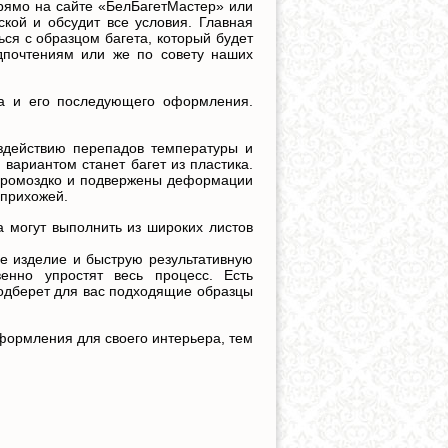
прямо на сайте «БелБагетМастер» или
ской и обсудит все условия. Главная
ся с образцом багета, который будет
дпочтениям или же по совету наших
ла и его последующего оформления.
здействию перепадов температуры и
вариантом станет багет из пластика.
 громоздко и подвержены деформации
 прихожей.
 могут выполнить из широких листов
е изделие и быструю результативную
венно упростят весь процесс. Есть
одберет для вас подходящие образцы
формления для своего интерьера, тем