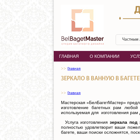
Перейти к основному содержанию
БелБагетМастер
Частным
ГЛАВНАЯ
О КОМПАНИИ
УСЛ
Главная
ЗЕРКАЛО В ВАННУЮ В БАГЕТ
Главная
Мастерская «БелБагетМастер» предла
изготовление багетных рам любой
используемая для изготовления рам д
Услуга изготовления
зеркала под 
полностью удовлетворит ваши пожел
багете, ваши поиски осложнятся, пос