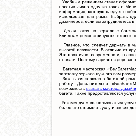
Удобным решением станет оформит
посетив лично одну из точек в Минс
информация, которую следует сообщи
использован для рамы. Выбрать од
дизайнеров, если вы затрудняетесь 
Делая заказ на зеркало с багетом
Клиентам демонстрируются готовые п
Главное, что следует держать в у
высокой влажности. В отличие от др
Это практично, современно и, глав
от влаги. Поэтому вариант с деревян
Багетная мастерская «БелБагетМаст
заготовку зеркала нужного вам разме
Заказывая зеркало в багетной раме
работу. Дополнительно «БелБагетМ
возможность
вызвать мастера-дизайн
багета. Также предоставляются услуг
Рекомендуем воспользоваться услу
более что стоимость услуги впоследс