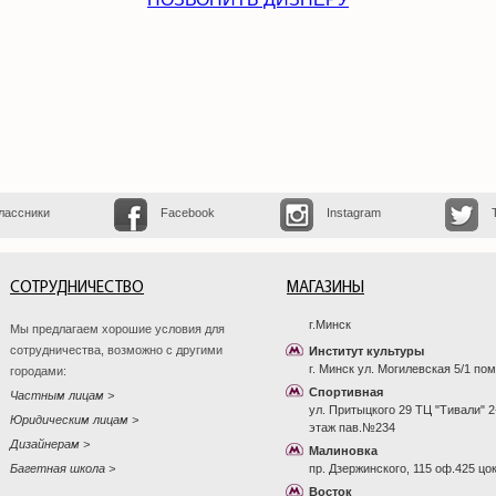
лассники
Facebook
Instagram
СОТРУДНИЧЕСТВО
МАГАЗИНЫ
г.Минск
Мы предлагаем хорошие условия для
сотрудничества, возможно с другими
Институт культуры
г. Минск ул. Могилевская 5/1 пом
городами:
Спортивная
Частным лицам
ул. Притыцкого 29 ТЦ "Тивали" 2
Юридическим лицам
этаж пав.№234
Дизайнерам
Малиновка
Багетная школа
пр. Дзержинского, 115 оф.425 цо
Восток